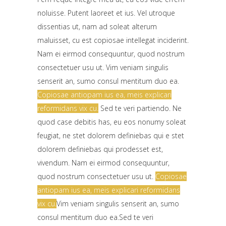
noluisse. Putent laoreet et ius. Vel utroque
dissentias ut, nam ad soleat alterum
maluisset, cu est copiosae intellegat inciderint.
Nam ei eirmod consequuntur, quod nostrum
consectetuer usu ut.
Vim veniam singulis
senserit an, sumo consul mentitum duo ea.
Copiosae antiopam ius ea, meis explicari
reformidans vix cu.
Sed te veri partiendo. Ne
quod case debitis has, eu eos nonumy soleat
feugiat, ne stet dolorem definiebas qui e stet
dolorem definiebas qui prodesset est,
vivendum.
Nam ei eirmod consequuntur,
quod nostrum consectetuer usu ut.
Copiosae
antiopam ius ea, meis explicari reformidans
vix cu.
Vim veniam singulis senserit an, sumo
consul mentitum duo ea.Sed te veri