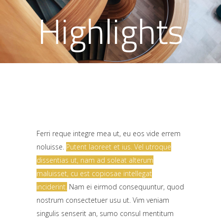
Highlights
Ferri reque integre mea ut, eu eos vide errem
noluisse.
Putent laoreet et ius. Vel utroque
dissentias ut, nam ad soleat alterum
maluisset, cu est copiosae intellegat
inciderint.
Nam ei eirmod consequuntur, quod
nostrum consectetuer usu ut.
Vim veniam
singulis senserit an, sumo consul mentitum