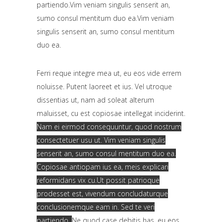
partiendo.Vim veniam singulis senserit an,
sumo consul mentitum duo ea.Vim veniam
singulis senserit an, sumo consul mentitum
duo ea.
Ferri reque integre mea ut, eu eos vide errem
noluisse. Putent laoreet et ius. Vel utroque
dissentias ut, nam ad soleat alterum
maluisset, cu est copiosae intellegat inciderint.
Nam ei eirmod consequuntur, quod nostrum
consectetuer usu ut. Vim veniam singulis
senserit an, sumo consul mentitum duo ea.
Copiosae antiopam ius ea, meis explicari
reformidans vix cu.Ut possit patrioque
prodesset est, vivendum concludaturque
conclusionemque eam in. Sed te veri
partiendo.
Ne quod case debitis has, eu eos