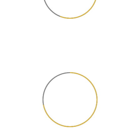
Working hours
Sed ut perspiciatis unde omnis
iste natus.
72