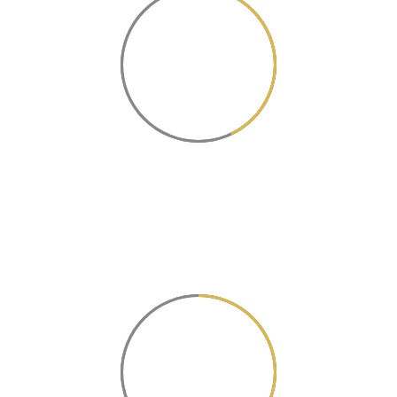
43
Working hours
Sed ut perspiciatis unde omnis
iste natus.
56