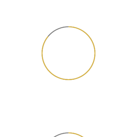
86
Working hours
Sed ut perspiciatis unde omnis
iste natus.